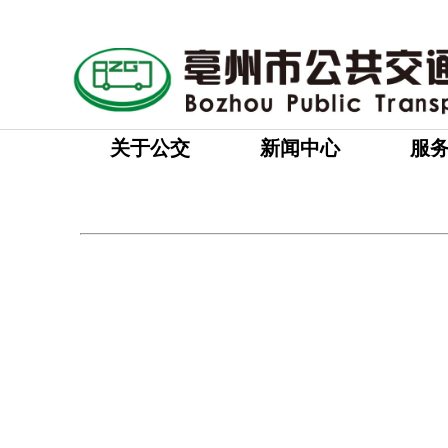
关于公交
新闻中心
服
来源:
|
作者:
亳州公交
|
发布
近日，103路驾驶员
看，包内有两张身份证、两