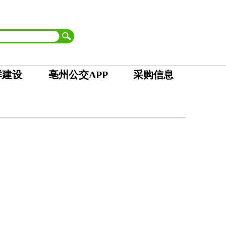
首页
| 市委
|
市人大 市政府
|
市政协
|
市纪委
设为首页
加入收藏
群建设
亳州公交APP
采购信息
失的一个手提包。经查