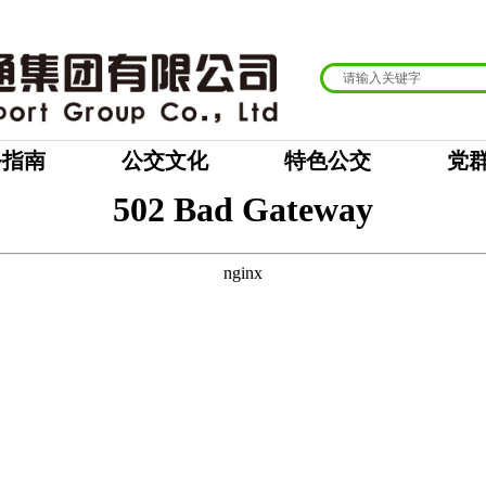
务指南
公交文化
特色公交
党
拾金不昧暖人心
时间:
2025-01-06
|
3837
次浏览
|
苏小文师傅驾驶公交车到达终点站后，在座位上看到乘客丢
张公交卡和现金578元。