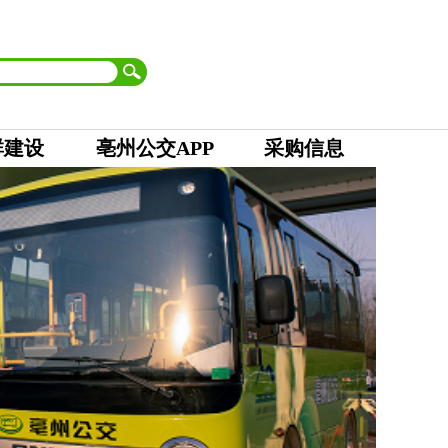
首页
| 市委
|
市人大 市政府
|
市政协
|
市纪委
设为首页
加入收藏
群建设
亳州公交APP
采购信息