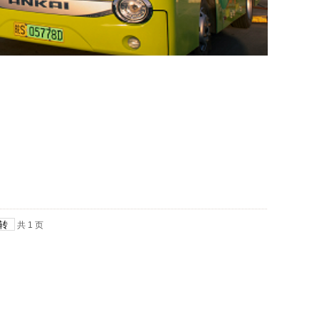
共
1
页