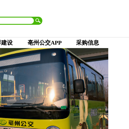
首页
| 市委
|
市人大 市政府
|
市政协
|
市纪委
设为首页
加入收藏
群建设
亳州公交APP
采购信息