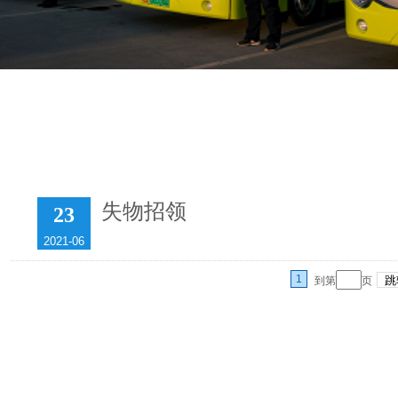
失物招领
23
2021-06
1
到第
页