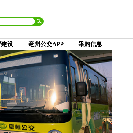
首页
| 市委
|
市人大 市政府
|
市政协
|
市纪委
设为首页
加入收藏
群建设
亳州公交APP
采购信息
字
交