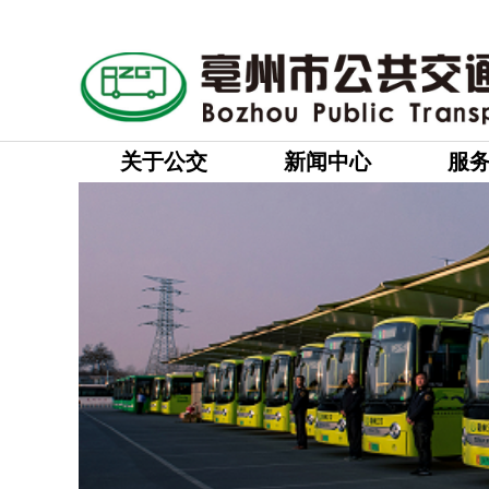
关于公交
新闻中心
服
来源:
|
作者:
亳州公交
|
发布
近日，碧桂园小区学
样的锦旗，来到营运分