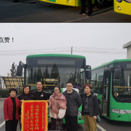
驶员马碧波、王书涛师傅表示感谢。
点赞！