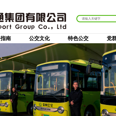
务指南
公交文化
特色公交
党
又获点赞！
时间:
2024-11-18
|
3422
次浏览
|
生家长代表们带着绣有“真情服务传美德，善言善行见真情”
公司二车队，对亳州公交为学生们开通的黉学育才小学定制公