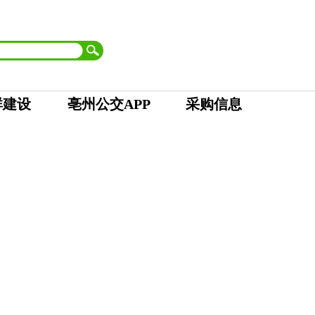
首页
| 市委
|
市人大 市政府
|
市政协
|
市纪委
设为首页
加入收藏
群建设
亳州公交APP
采购信息