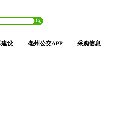
首页
| 市委
|
市人大 市政府
|
市政协
|
市纪委
设为首页
加入收藏
群建设
亳州公交APP
采购信息